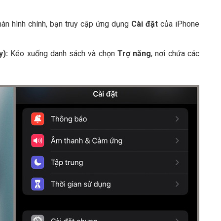
àn hình chính, bạn truy cập ứng dụng
Cài đặt
của iPhone
y):
Kéo xuống danh sách và chọn
Trợ năng
, nơi chứa các