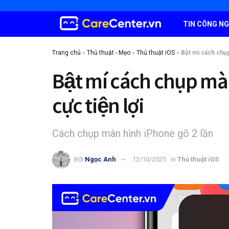
TIN CÔNG N
Trang chủ
»
Thủ thuật - Mẹo
»
Thủ thuật iOS
»
Bật mí cách chụp
Bật mí cách chụp mà
cực tiện lợi
Cách chụp màn hình iPhone gõ 2 lần
Bởi
Ngọc Anh
12/10/2025
in
Thủ thuật iOS