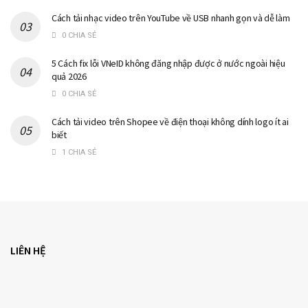
Cách tải nhạc video trên YouTube về USB nhanh gọn và dễ làm
0 CHIA SẺ
5 Cách fix lỗi VNeID không đăng nhập được ở nước ngoài hiệu
quả 2026
0 CHIA SẺ
Cách tải video trên Shopee về điện thoại không dính logo ít ai
biết
1 CHIA SẺ
LIÊN HỆ