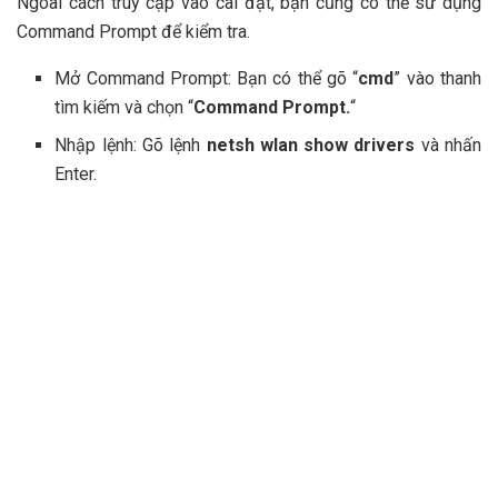
Ngoài cách truy cập vào cài đặt, bạn cũng có thể sử dụng
Command Prompt để kiểm tra.
Mở Command Prompt: Bạn có thể gõ “
cmd
” vào thanh
tìm kiếm và chọn “
Command Prompt.
“
Nhập lệnh: Gõ lệnh
netsh wlan show drivers
và nhấn
Enter.