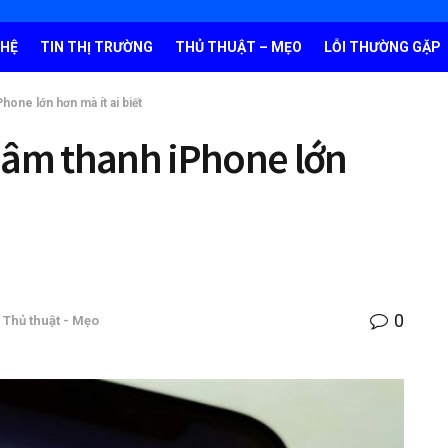
GHỆ
TIN THỊ TRƯỜNG
THỦ THUẬT – MẸO
LỖI THƯỜNG GẶP
hone lớn hơn mà ít ai biết
 âm thanh iPhone lớn
0
,
Thủ thuật - Mẹo