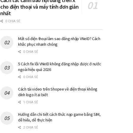
Cách tắt cảnh báo nội dung trên X
cho điện thoại và máy tính đơn giản
nhất
0 CHIA SẺ
Mất số điện thoại làm sao đăng nhập VNeID? Cách
khắc phục nhanh chóng
0 CHIA SẺ
5 Cách fix lỗi VNeID không đăng nhập được ở nước
ngoài hiệu quả 2026
0 CHIA SẺ
Cách tải video trên Shopee về điện thoại không
dính logo ít ai biết
1 CHIA SẺ
Hướng dẫn chi tiết cách thức nạp game bằng SIM,
dễ hiểu, dễ thực hiện
2 CHIA SẺ