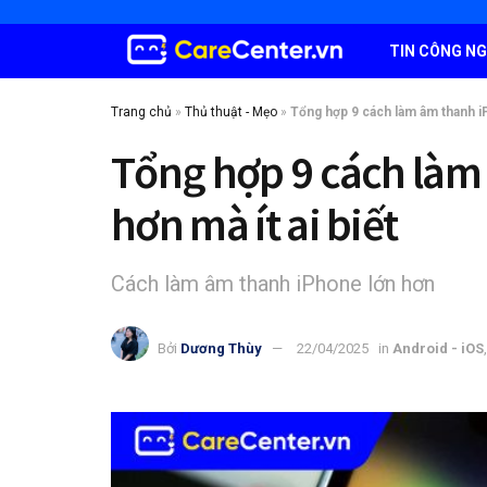
TIN CÔNG N
Trang chủ
»
Thủ thuật - Mẹo
»
Tổng hợp 9 cách làm âm thanh iP
Tổng hợp 9 cách làm
hơn mà ít ai biết
Cách làm âm thanh iPhone lớn hơn
Bởi
Dương Thùy
22/04/2025
in
Android - iOS