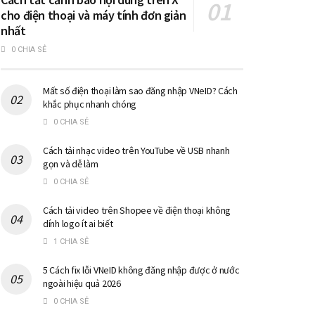
cho điện thoại và máy tính đơn giản
nhất
0 CHIA SẺ
Mất số điện thoại làm sao đăng nhập VNeID? Cách
khắc phục nhanh chóng
0 CHIA SẺ
Cách tải nhạc video trên YouTube về USB nhanh
gọn và dễ làm
0 CHIA SẺ
Cách tải video trên Shopee về điện thoại không
dính logo ít ai biết
1 CHIA SẺ
5 Cách fix lỗi VNeID không đăng nhập được ở nước
ngoài hiệu quả 2026
0 CHIA SẺ