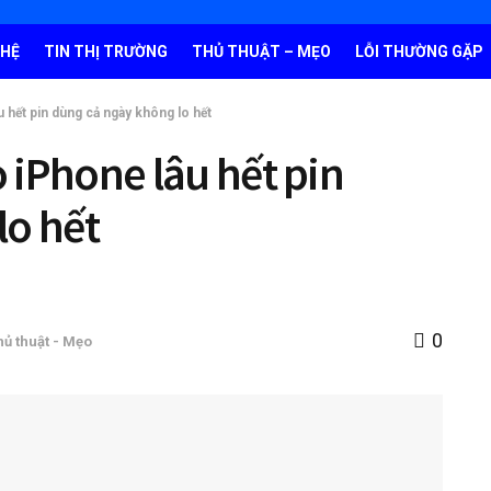
GHỆ
TIN THỊ TRƯỜNG
THỦ THUẬT – MẸO
LỖI THƯỜNG GẶP
u hết pin dùng cả ngày không lo hết
o iPhone lâu hết pin
lo hết
0
hủ thuật - Mẹo