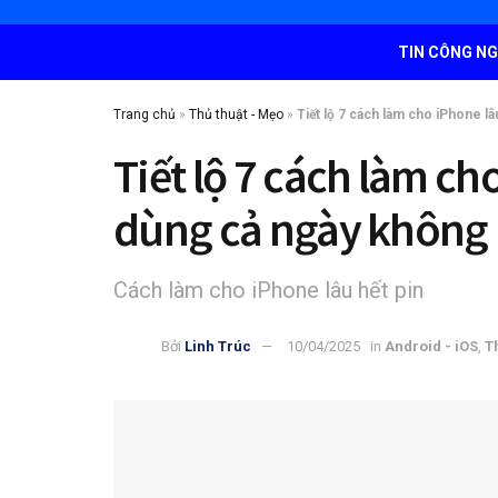
TIN CÔNG N
Trang chủ
»
Thủ thuật - Mẹo
»
Tiết lộ 7 cách làm cho iPhone lâ
Tiết lộ 7 cách làm ch
dùng cả ngày không 
Cách làm cho iPhone lâu hết pin
Bởi
Linh Trúc
10/04/2025
in
Android - iOS
,
T