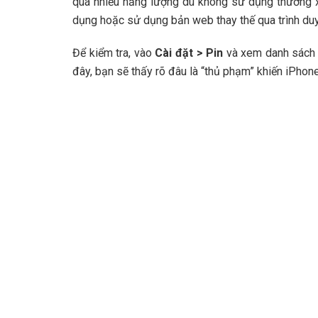
quá nhiều năng lượng dù không sử dụng thường x
dụng hoặc sử dụng bản web thay thế qua trình duy
Để kiểm tra, vào
Cài đặt > Pin
và xem danh sách 
đây, bạn sẽ thấy rõ đâu là “thủ phạm” khiến iPhone