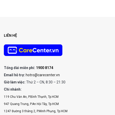
LIÊN HỆ
Tổng đài miễn phí:
1900 8174
Email hỗ trợ:
hotro@carecenter.vn
Giờ làm việc:
Thứ 2 – CN, 8:30 – 21:30
Chi nhánh:
119 Chu Văn An, P.Bình Thạnh, Tp.HCM
947 Quang Trung, P.An Hội Tây, Tp.HCM
1247 Đường 3 tháng 2, P.Minh Phụng, Tp.HCM