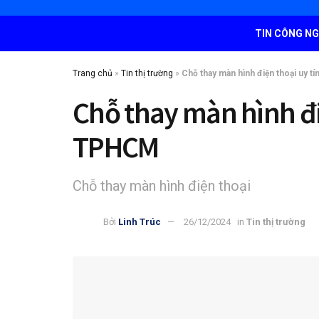
TIN CÔNG N
Trang chủ
»
Tin thị trường
»
Chỗ thay màn hình điện thoại uy tí
Chỗ thay màn hình điệ
TPHCM
Chỗ thay màn hình điện thoại
Bởi
Linh Trúc
26/12/2024
in
Tin thị trường