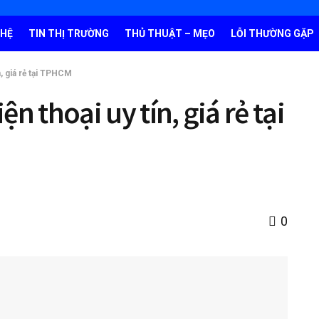
GHỆ
TIN THỊ TRƯỜNG
THỦ THUẬT – MẸO
LỖI THƯỜNG GẶP
n, giá rẻ tại TPHCM
n thoại uy tín, giá rẻ tại
0