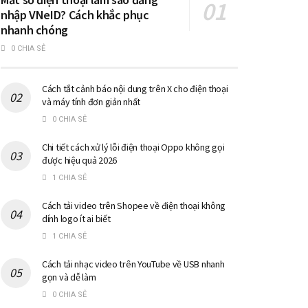
nhập VNeID? Cách khắc phục
nhanh chóng
0 CHIA SẺ
Cách tắt cảnh báo nội dung trên X cho điện thoại
và máy tính đơn giản nhất
0 CHIA SẺ
Chi tiết cách xử lý lỗi điện thoại Oppo không gọi
được hiệu quả 2026
1 CHIA SẺ
Cách tải video trên Shopee về điện thoại không
dính logo ít ai biết
1 CHIA SẺ
Cách tải nhạc video trên YouTube về USB nhanh
gọn và dễ làm
0 CHIA SẺ