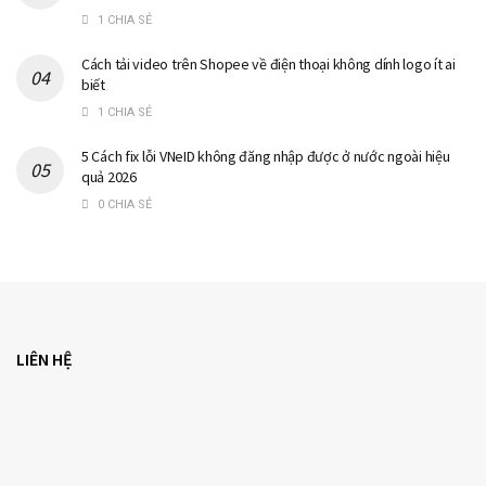
1 CHIA SẺ
Cách tải video trên Shopee về điện thoại không dính logo ít ai
biết
1 CHIA SẺ
5 Cách fix lỗi VNeID không đăng nhập được ở nước ngoài hiệu
quả 2026
0 CHIA SẺ
LIÊN HỆ