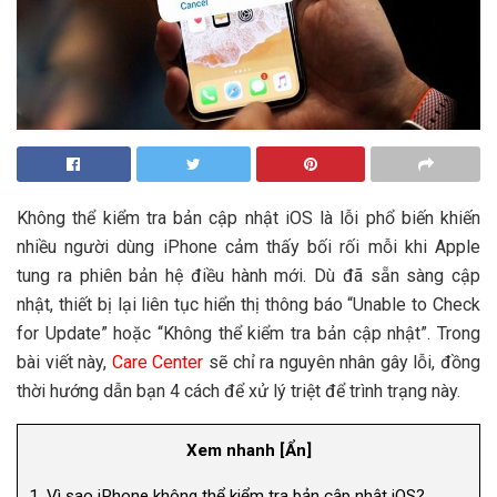
Không thể kiểm tra bản cập nhật iOS là lỗi phổ biến khiến
nhiều người dùng iPhone cảm thấy bối rối mỗi khi Apple
tung ra phiên bản hệ điều hành mới. Dù đã sẵn sàng cập
nhật, thiết bị lại liên tục hiển thị thông báo “Unable to Check
for Update” hoặc “Không thể kiểm tra bản cập nhật”. Trong
bài viết này,
Care Center
sẽ chỉ ra nguyên nhân gây lỗi, đồng
thời hướng dẫn bạn 4 cách để xử lý triệt để trình trạng này.
Xem nhanh
[
Ẩn
]
1.
Vì sao iPhone không thể kiểm tra bản cập nhật iOS?