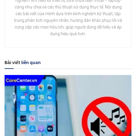
nghiệm tìm hiểu lỗi thiết bị, sửa chữa điện thoại – laptop
cũng như chia sẻ các thủ thuật sử dụng thực tế. Nội dung
các bài viết của mình dựa trên kinh nghiệm kỹ thuật, tập
trung phân tích nguyên nhân, hướng dẫn khắc phục lỗi và
cung cấp các mẹo hữu ích, giúp người dùng dễ hiểu và áp
dụng hiệu quả hơn.
Bài viết
liên quan