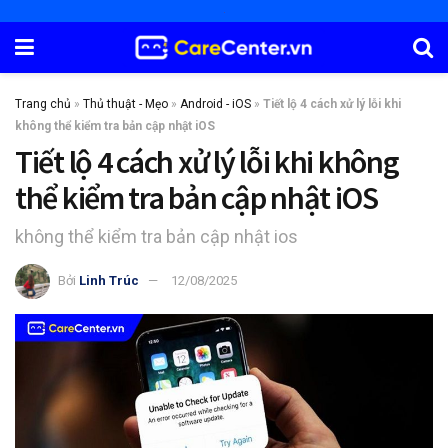
Trang chủ
»
Thủ thuật - Mẹo
»
Android - iOS
»
Tiết lộ 4 cách xử lý lỗi khi
không thể kiểm tra bản cập nhật iOS
Tiết lộ 4 cách xử lý lỗi khi không
thể kiểm tra bản cập nhật iOS
không thể kiểm tra bản cập nhật ios
Bởi
Linh Trúc
12/08/2025