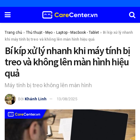
Trang chủ
»
Thủ thuật - Mẹo
»
Laptop - Macbook - Tablet
»
Bí kíp xử lý nhanh
khi máy tính bị treo và không lên màn hình hiệu quả
Bí kíp xử lý nhanh khi máy tính bị
treo và không lên màn hình hiệu
quả
Máy tính bị treo không lên màn hình
Bởi
Khánh Linh
13/08/2025