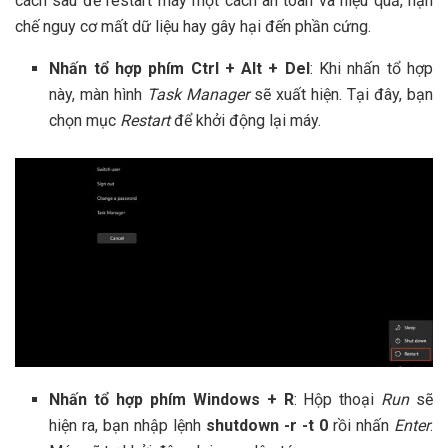
cách sau để restart máy một cách an toàn và hiệu quả, hạn
chế nguy cơ mất dữ liệu hay gây hại đến phần cứng.
Nhấn tổ hợp phím Ctrl + Alt + Del
: Khi nhấn tổ hợp
này, màn hình
Task Manager
sẽ xuất hiện. Tại đây, bạn
chọn mục
Restart
để khởi động lại máy.
Nhấn tổ hợp phím Windows + R
: Hộp thoại
Run
sẽ
hiện ra, bạn nhập lệnh
shutdown -r -t 0
rồi nhấn
Enter
.