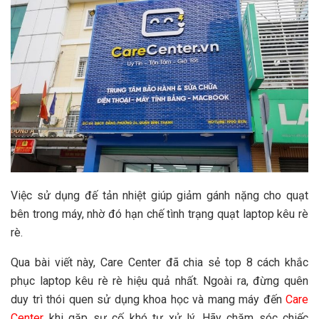
Việc sử dụng đế tản nhiệt giúp giảm gánh nặng cho quạt
bên trong máy, nhờ đó hạn chế tình trạng quạt laptop kêu rè
rè.
Qua bài viết này, Care Center đã chia sẻ top 8 cách khắc
phục laptop kêu rè rè hiệu quả nhất. Ngoài ra, đừng quên
duy trì thói quen sử dụng khoa học và mang máy đến
Care
Center
khi gặp sự cố khó tự xử lý. Hãy chăm sóc chiếc