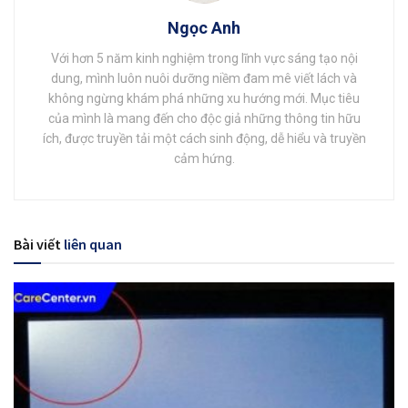
Ngọc Anh
Với hơn 5 năm kinh nghiệm trong lĩnh vực sáng tạo nội
dung, mình luôn nuôi dưỡng niềm đam mê viết lách và
không ngừng khám phá những xu hướng mới. Mục tiêu
của mình là mang đến cho độc giả những thông tin hữu
ích, được truyền tải một cách sinh động, dễ hiểu và truyền
cảm hứng.
Bài viết
liên quan