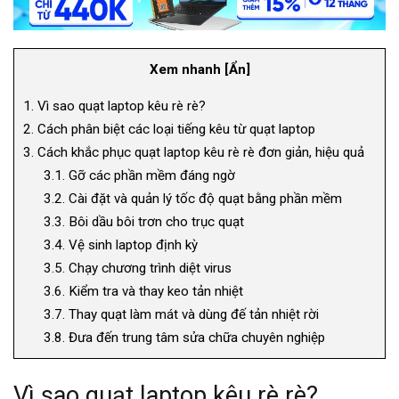
Xem nhanh
[
Ẩn
]
1.
Vì sao quạt laptop kêu rè rè?
2.
Cách phân biệt các loại tiếng kêu từ quạt laptop
3.
Cách khắc phục quạt laptop kêu rè rè đơn giản, hiệu quả
3.1.
Gỡ các phần mềm đáng ngờ
3.2.
Cài đặt và quản lý tốc độ quạt bằng phần mềm
3.3.
Bôi dầu bôi trơn cho trục quạt
3.4.
Vệ sinh laptop định kỳ
3.5.
Chạy chương trình diệt virus
3.6.
Kiểm tra và thay keo tản nhiệt
3.7.
Thay quạt làm mát và dùng đế tản nhiệt rời
3.8.
Đưa đến trung tâm sửa chữa chuyên nghiệp
Vì sao quạt laptop kêu rè rè?