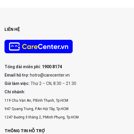
LIÊN HỆ
Tổng đài miễn phí:
1900 8174
Email hỗ trợ:
hotro@carecenter.vn
Giờ làm việc:
Thứ 2 – CN, 8:30 – 21:30
Chi nhánh:
119 Chu Văn An, P.Bình Thạnh, Tp.HCM
947 Quang Trung, P.An Hội Tây, Tp.HCM
1247 Đường 3 tháng 2, P.Minh Phụng, Tp.HCM
THÔNG TIN HỖ TRỢ