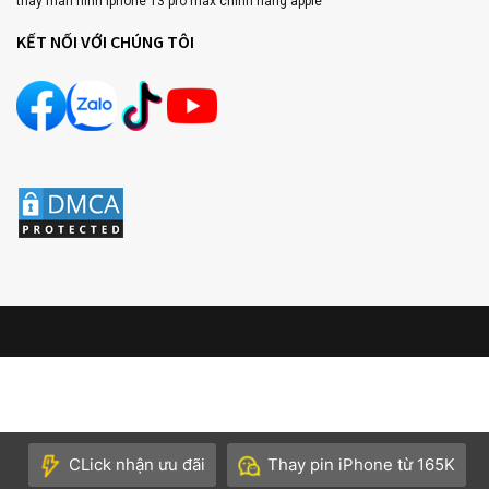
thay màn hình iphone 13 pro max chính hãng apple
KẾT NỐI VỚI CHÚNG TÔI
CLick nhận ưu đãi
Thay pin iPhone từ 165K