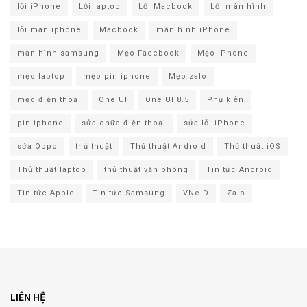
lỗi iPhone
Lỗi laptop
Lỗi Macbook
Lỗi màn hình
lỗi màn iphone
Macbook
màn hình iPhone
màn hình samsung
Mẹo Facebook
Mẹo iPhone
mẹo laptop
mẹo pin iphone
Mẹo zalo
mẹo điện thoại
One UI
One UI 8.5
Phụ kiện
pin iphone
sửa chữa điện thoại
sửa lỗi iPhone
sửa Oppo
thủ thuật
Thủ thuật Android
Thủ thuật iOS
Thủ thuật laptop
thủ thuật văn phòng
Tin tức Android
Tin tức Apple
Tin tức Samsung
VNeID
Zalo
LIÊN HỆ