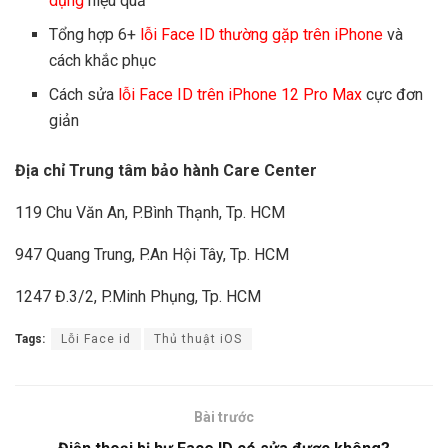
dụng
hiệu quả
Tổng hợp 6+
lỗi Face ID thường gặp trên iPhone
và
cách khắc phục
Cách sửa
lỗi Face ID trên iPhone 12 Pro Max
cực đơn
giản
Địa chỉ Trung tâm bảo hành Care Center
119 Chu Văn An, P.Bình Thạnh, Tp. HCM
947 Quang Trung, P.An Hội Tây, Tp. HCM
1247 Đ.3/2, P.Minh Phụng, Tp. HCM
Tags:
Lỗi Face id
Thủ thuật iOS
Bài trước