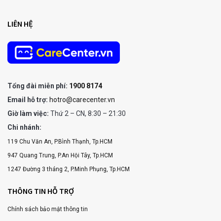
LIÊN HỆ
Tổng đài miễn phí:
1900 8174
Email hỗ trợ:
hotro@carecenter.vn
Giờ làm việc:
Thứ 2 – CN, 8:30 – 21:30
Chi nhánh:
119 Chu Văn An, P.Bình Thạnh, Tp.HCM
947 Quang Trung, P.An Hội Tây, Tp.HCM
1247 Đường 3 tháng 2, P.Minh Phụng, Tp.HCM
THÔNG TIN HỖ TRỢ
Chính sách bảo mật thông tin