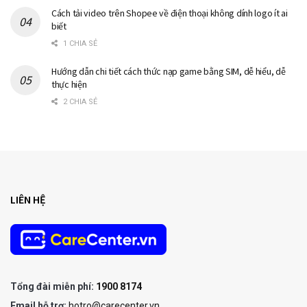
Cách tải video trên Shopee về điện thoại không dính logo ít ai
biết
1 CHIA SẺ
Hướng dẫn chi tiết cách thức nạp game bằng SIM, dễ hiểu, dễ
thực hiện
2 CHIA SẺ
LIÊN HỆ
Tổng đài miễn phí:
1900 8174
Email hỗ trợ:
hotro@carecenter.vn