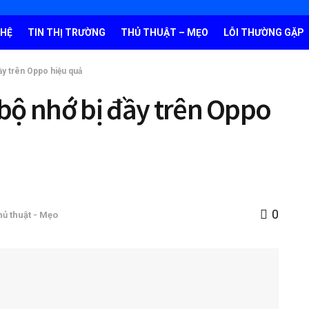
GHỆ
TIN THỊ TRƯỜNG
THỦ THUẬT – MẸO
LỖI THƯỜNG GẶP
ầy trên Oppo hiệu quả
bộ nhớ bị đầy trên Oppo
0
hủ thuật - Mẹo