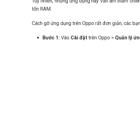
Tuy nhiên, những ứng dụng này vẫn âm thầm chiế
tốn RAM.
Cách gỡ ứng dụng trên Oppo rất đơn giản, các bạn
Bước 1:
Vào
Cài đặt
trên Oppo >
Quản lý ứ