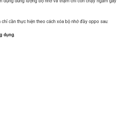
m dụng dung lượng bộ nhớ và thậm chí còn chạy ngầm gây
 chỉ cần thực hiện theo cách xóa bộ nhớ đầy oppo sau:
ng dụng
.