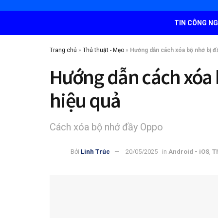
TIN CÔNG N
Trang chủ
»
Thủ thuật - Mẹo
»
Hướng dẫn cách xóa bộ nhớ bị đ
Hướng dẫn cách xóa 
hiệu quả
Cách xóa bộ nhớ đầy Oppo
Bởi
Linh Trúc
20/05/2025
in
Android - iOS
,
T