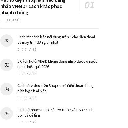
nhập VNeID? Cách khắc phục
nhanh chóng
0 CHIA SẺ
Cách tắt cảnh báo nội dung trên X cho điện thoại
và máy tính đơn giản nhất
0 CHIA SẺ
5 Cách fix lỗi VNeID không đăng nhập được ở nước
ngoài hiệu quả 2026
0 CHIA SẺ
Cách tải video trên Shopee về điện thoại không
dính logo ít ai biết
1 CHIA SẺ
Cách tải nhạc video trên YouTube về USB nhanh
gọn và dễ làm
0 CHIA SẺ