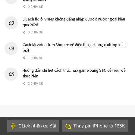
0 CHIA SẺ
5 Cách fix lỗi VNeID không đăng nhập được ở nước ngoài hiệu
quả 2026
0 CHIA SẺ
Cách tải video trên Shopee về điện thoại không dính logo ít ai
biết
1 CHIA SẺ
Hướng dẫn chi tiết cách thức nạp game bằng SIM, dễ hiểu, dễ
thực hiện
2 CHIA SẺ
CLick nhận ưu đãi
Thay pin iPhone từ 165K
LIÊN HỆ