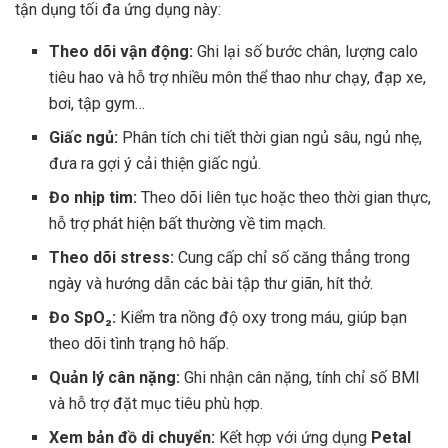
tận dụng tối đa ứng dụng này:
Theo dõi vận động:
Ghi lại số bước chân, lượng calo
tiêu hao và hỗ trợ nhiều môn thể thao như chạy, đạp xe,
bơi, tập gym…
Giấc ngủ:
Phân tích chi tiết thời gian ngủ sâu, ngủ nhẹ,
đưa ra gợi ý cải thiện giấc ngủ.
Đo nhịp tim:
Theo dõi liên tục hoặc theo thời gian thực,
hỗ trợ phát hiện bất thường về tim mạch.
Theo dõi stress:
Cung cấp chỉ số căng thẳng trong
ngày và hướng dẫn các bài tập thư giãn, hít thở.
Đo SpO₂:
Kiểm tra nồng độ oxy trong máu, giúp bạn
theo dõi tình trạng hô hấp.
Quản lý cân nặng:
Ghi nhận cân nặng, tính chỉ số BMI
và hỗ trợ đặt mục tiêu phù hợp.
Xem bản đồ di chuyển:
Kết hợp với ứng dụng
Petal