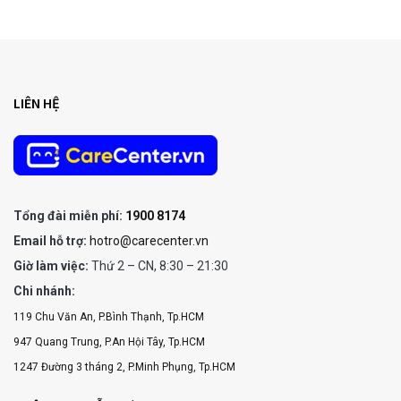
LIÊN HỆ
Tổng đài miễn phí:
1900 8174
Email hỗ trợ:
hotro@carecenter.vn
Giờ làm việc:
Thứ 2 – CN, 8:30 – 21:30
Chi nhánh:
119 Chu Văn An, P.Bình Thạnh, Tp.HCM
947 Quang Trung, P.An Hội Tây, Tp.HCM
1247 Đường 3 tháng 2, P.Minh Phụng, Tp.HCM