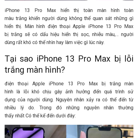
iPhone
13 Pro Max hiển thị toàn
màn hình
toàn
màu trắng khiến
người dùng
không thể quan sát
những
gì
hiển thị. Màn hình
điện thoại Apple iPhone
13 Pro Max
bị trắng sẽ có dấu hiệu hiển thị sọc, nhiễu màu,…
người
dùng
r
ất khó có thể
nhìn
hay
làm việc
gì lúc này.
Tại sao
iPhone
13 Pro Max bị
lỗi
trắng màn hình?
điện thoại Apple iPhone
13 Pro Max bị trắng màn
hình là
lỗi
khó
chịu
gây
ảnh hưởng
đến quá trình sử
dụng của
người dùng
. Nguyên nhân xảy ra có thể đến từ
nhiều lý do.
Trong đó
những
nguyên nhân thường
thấy nhất
Có thể
kể đến dưới đây: