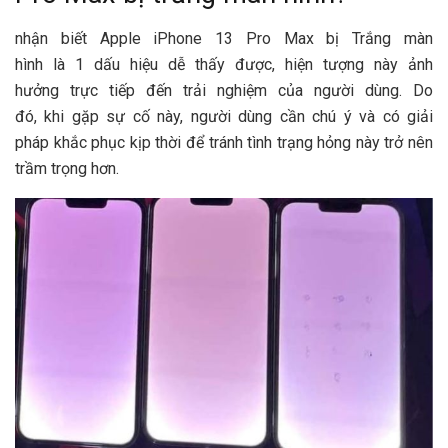
nhận biết
Apple iPhone
13 Pro Max bị
Trắng
màn
hình
là
1
dấu hiệu dễ thấy được, hiện tượng này
ảnh
hưởng
trực t
iếp đến t
rải nghiệm
của
người dùng
. Do
đó,
khi
gặp sự cố này,
người dùng
cần chú ý
và
có
giải
pháp
khắc phục kịp thời để tránh
tình trạng
hỏng
này trở nên
trầm trọng hơn.