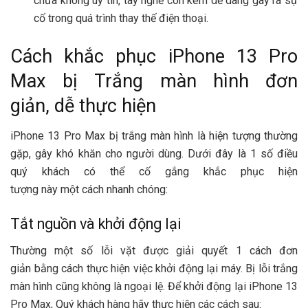
chữa
không uy tín, tay nghề còn kém
dễ dàng
gây ra sự
cố trong quá trình
thay thế
điện thoại
.
Cách khắc phục
iPhone
13 Pro
Max bị
Trắng
màn hình
đơn
giản
,
dễ
thực hiện
iPhone
13 Pro Max bị trắng
màn hình
là
hiện tượng
thường
gặp, gây khó khăn cho
người dùng
. Dưới đây là
1
số điều
q
uý khách
có thể
cố gắng khắc phục
hiện
tượng
này
một
cách
nhanh
chóng:
Tắt
nguồn
và
khởi động
lại
Thường
một
số lỗi vặt
được
giải quyết
1
cách
đơn
giản
bằng cách thực hiện việc
khởi động
lại máy. Bị lỗi trắng
màn hình cũng không là ngoại lệ. Để
khởi động
lại
iPhone
13
Pro Max,
Quý khách hàng
hãy thực hiện
các
cách sau: