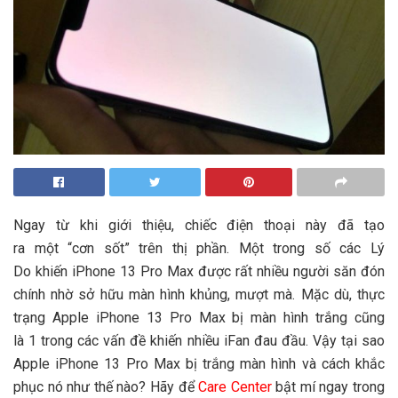
Ngay từ k
hi
giới thiệu,
chiếc điện thoại
này đã tạo
ra
một
“cơn sốt” trên
thị phần
. Một trong số
các
Lý
Do
khiến
iPhone
13 Pro Max
được
rất nhiều
người săn đón
chính nhờ sở hữu
màn hình
khủng, mượt mà
. M
ặc dù
,
thực
trạng
Apple iPhone
13 Pro Max bị màn hình trắng cũng
là
1
trong
các
vấn đề
khiến nhiều iFan đau đầu. Vậy
tại sao
Apple iPhone
13 Pro Max bị
trắng
màn hình và cách khắc
phục nó như thế nào? Hãy để
Care Center
bật mí ngay trong