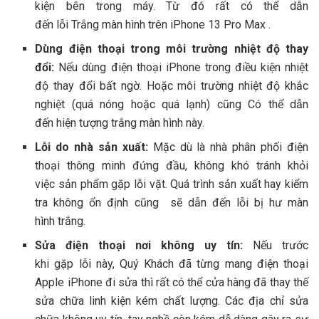
kiện
bên
trong máy. Từ đó r
ất có thể
dẫn
đến
lỗi
Trắng
màn hình trên iPhone 13 Pro Max .
Dùng
điện thoại
trong môi trường nhiệt độ thay
đổi:
Nếu dùng
điện thoại iPhone
trong điều kiện nhiệt
độ
thay đổi
bất ngờ
. Hoặc môi trường nhiệt độ khắc
nghiệt (quá nóng hoặc quá lạnh) cũng
Có thể
dẫn
đến hiện tượng trắng màn hình này.
Lỗi
do nhà sản xuất:
Mặc dù
là
nhà phân phối
điện
thoại thông minh
đứng đầu, không khó tránh khỏi
việc
sản phẩm
gặp lỗi vặt. Quá trình sản xuất hay
kiểm
tra
không ổn định cũng sẽ dẫn đến lỗi bị
hư
màn
hình
trắng
.
Sửa
điện thoại
nơi không uy tín:
Nếu trước
k
hi
gặp
lỗi
này,
Quý Khách
đã từng mang
điện thoại
Apple iPhone
đi sửa thì r
ất có thể
cửa hàng đã
thay thế
sửa chữa linh kiện kém chất lượng
. C
ác
đ
ịa chỉ sửa