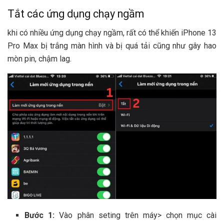
Tắt các
ứng dụng chạy ngầm
khi
có nhiều ứng dụng chạy ngầm, r
ất có thể
khiến iPhone 13
Pro Max bị trắng màn hình và bị quá tải cũng như gây hao
mòn pin, chậm lag.
Bước 1:
Vào phân
seting
trên máy> chọn mục
cài