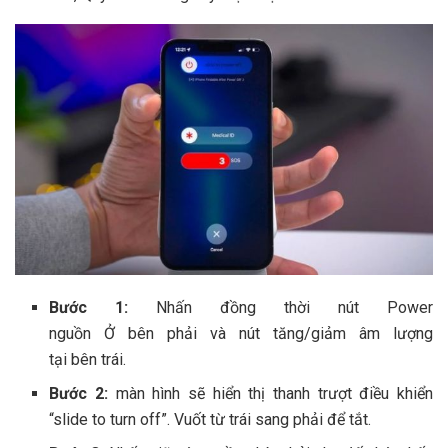
Bước 1:
Nhấn đồng thời nút
Power
nguồn
Ở
bên
phải và
nút
tăng/giảm âm lượng
t
ại
bên
trái.
Bước 2:
màn hình
sẽ hiển thị thanh trượt điều khiển
“slide to turn off”. Vuốt từ trái sang phải để tắt.