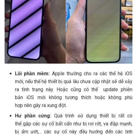
Lỗi
phần mềm:
Apple thường cho ra
các
thế hệ
iOS
mới, nếu
thế hệ
thiết bị quá lâu chưa
cập nhật
sẽ
dễ
xảy
ra
tình trạng
này. Hoặc cũng c
ó thể
update
phiên
bản
iOS mới không tương thích hoặc không phù
hợp nên gây ra xung đột.
Hư
phần cứng:
Quá trình sử dụng thiết bị r
ất có
thể
gặp
các
sự cố bất cẩn như bị rơi rớt, va đập mạnh,
bị ẩm ướt,…
các
sự cố này đều
hướng đến
các
linh