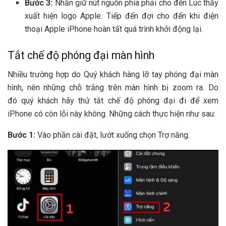
Bước 3:
Nhấn giữ nút nguồn
phía
phải cho đến
Lúc
thấy
xuất hiện logo Apple. T
iếp đến
đợi cho đến
khi
điện
thoại Apple iPhone
hoàn tất quá trình
khởi động
lại.
Tắt chế độ phóng đại màn hình
Nhiều
trường hợp
do
Quý khách hàng
lỡ tay phóng đại màn
hình, nên
những
chỗ
trắng
trên màn hình bị zoom ra. Do
đó
quý khách
hãy thử tắt chế độ phóng đại đi để xem
iPhone
có còn
lỗi
này không.
Những
cách thực hiện như sau:
Bước 1:
Vào phần
cài đặt
, lướt xuống chọn Trợ năng.