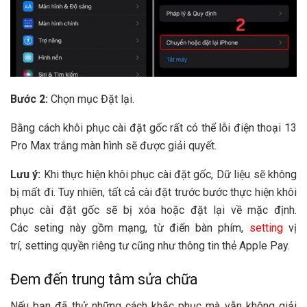
Bước 2:
Chọn mục Đặt lại.
Bằng cách khôi phục cài đặt gốc
rất có thể
lỗi
điện thoại
13
Pro Max trắng
màn hình
sẽ được giải quyết.
Lưu ý:
Khi
thực hiện khôi phục cài đặt gốc, Dữ liệu sẽ không
bị mất đi. T
uy nhiên
, tất cả
cài đặt
trước bước thực hiện khôi
phục cài đặt gốc sẽ bị xóa hoặc đặt lại về mặc định.
C
ác
seting
này gồm mạng, từ điển bàn phím,
setting
vị
trí,
setting
quyền riêng tư cũng như thông tin thẻ Apple Pay.
Đem đến trung tâm sửa chữa
Nếu bạn đã thử những cách khắc phục mà vẫn không giải