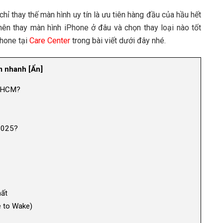
hỉ thay thế màn hình uy tín là ưu tiên hàng đầu của hầu hết
ên thay màn hình iPhone ở đâu và chọn thay loại nào tốt
Phone tại
Care Center
trong bài viết dưới đây nhé.
 nhanh
[
Ẩn
]
P. HCM?
 2025?
hất
e to Wake)