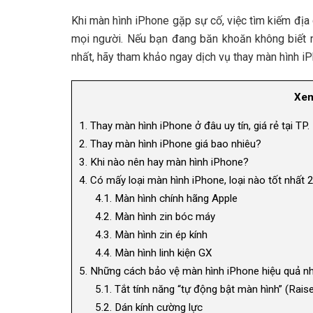
Khi màn hình iPhone gặp sự cố, việc tìm kiếm địa c
mọi người. Nếu bạn đang băn khoăn không biết n
nhất, hãy tham khảo ngay dịch vụ thay màn hình i
Xem
1.
Thay màn hình iPhone ở đâu uy tín, giá rẻ tại T
2.
Thay màn hình iPhone giá bao nhiêu?
3.
Khi nào nên hay màn hình iPhone?
4.
Có mấy loại màn hình iPhone, loại nào tốt nhất
4.1.
Màn hình chính hãng Apple
4.2.
Màn hình zin bóc máy
4.3.
Màn hình zin ép kính
4.4.
Màn hình linh kiện GX
5.
Những cách bảo vệ màn hình iPhone hiệu quả n
5.1.
Tắt tính năng “tự động bật màn hình” (Rais
5.2.
Dán kính cường lực