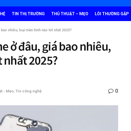
GHỆ
TIN THỊ TRƯỜNG
THỦ THUẬT – MẸO
LỖI THƯỜNG GẶP
 bao nhiêu, loại màn hình nào tốt nhất 2025?
 ở đâu, giá bao nhiêu,
t nhất 2025?
0
ật - Mẹo
,
Tin công nghệ