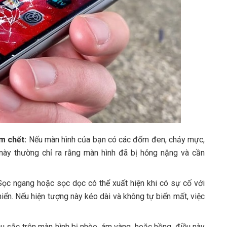
m chết:
Nếu màn hình của bạn có các đốm đen, chảy mực,
này thường chỉ ra rằng màn hình đã bị hỏng nặng và cần
ọc ngang hoặc sọc dọc có thể xuất hiện khi có sự cố với
iển. Nếu hiện tượng này kéo dài và không tự biến mất, việc
 sắc trên màn hình bị nhòe, ám vàng, hoặc hồng, điều này