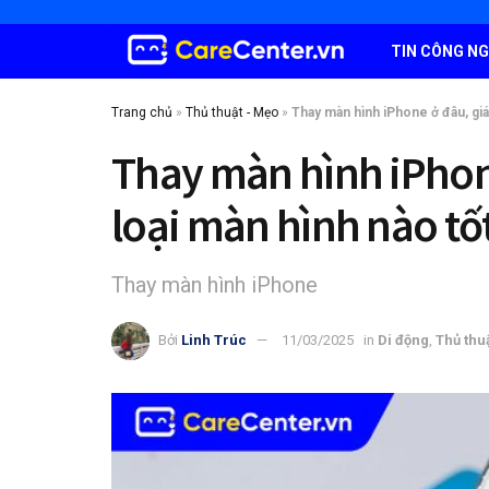
TIN CÔNG N
Trang chủ
»
Thủ thuật - Mẹo
»
Thay màn hình iPhone ở đâu, giá
Thay màn hình iPhone
loại màn hình nào tố
Thay màn hình iPhone
Bởi
Linh Trúc
11/03/2025
in
Di động
,
Thủ thu