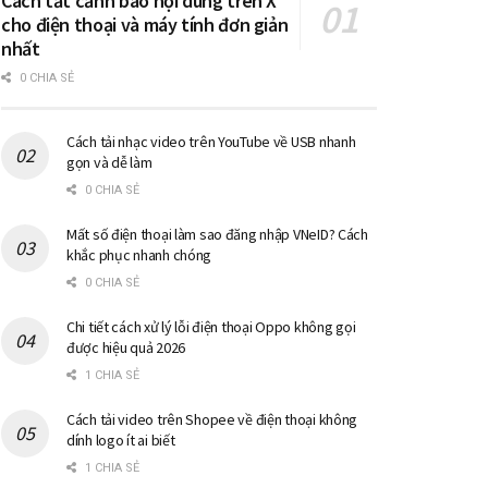
Cách tắt cảnh báo nội dung trên X
cho điện thoại và máy tính đơn giản
nhất
0 CHIA SẺ
Cách tải nhạc video trên YouTube về USB nhanh
gọn và dễ làm
0 CHIA SẺ
Mất số điện thoại làm sao đăng nhập VNeID? Cách
khắc phục nhanh chóng
0 CHIA SẺ
Chi tiết cách xử lý lỗi điện thoại Oppo không gọi
được hiệu quả 2026
1 CHIA SẺ
Cách tải video trên Shopee về điện thoại không
dính logo ít ai biết
1 CHIA SẺ