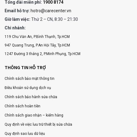
Tổng đài miễn phí:
1900 8174
Email hỗ trợ:
hotro@carecenter.vn
Giờ làm việc:
Thứ 2 – CN, 8:30 – 21:30
Chi nhánh:
119 Chu Văn An, P.Bình Thạnh, Tp.HCM
947 Quang Trung, P.An Hội Tây, Tp.HCM
1247 Đường 3 tháng 2, P.Minh Phụng, Tp.HCM
THÔNG TIN HỖ TRỢ
Chính sách bảo mật thông tin
Điều khoản sử dụng dịch vụ
Chính sách bảo hành sửa chữa
Chính sách hoàn tiền
Chính sách giao nhận – kiểm hàng
Quy định về việc lưu trữ thiết bị sửa chữa
Quy định sao lưu dữ liệu