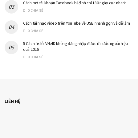
Cách mở tài khoản Facebook bị đình chỉ 180 ngày cực nhanh
0 CHIA SẺ
Cách tải nhạc video trên YouTube về USB nhanh gọn và dễ làm
0 CHIA SẺ
5 Cách fix lỗi VNeID không đăng nhập được ở nước ngoài hiệu
quả 2026
0 CHIA SẺ
LIÊN HỆ