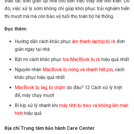
thao tác đơn giản tại nhà cho đến việc thay thế linh kiện. Do
đó, việc xử lý sớm không chỉ giúp khôi phục trải nghiệm hiển
thị mượt mà mà còn bảo vệ tuổi thọ toàn bộ hệ thống.
Đọc thêm:
Hướng dẫn cách khắc phục
âm thanh laptop bị rè
đơn
giản ngay tại nhà
Bật mí cách khắc phục
loa MacBook bị rè
hiệu quả nhất
Nguyên nhân
MacBook bị nóng và nhanh hết pin
, cách
khắc phục hiệu quả nhất
MacBook bị lag, bị chậm
do đâu? 12 Cách xử lý triệt
để, máy chạy mượt
Bí kíp xử lý nhanh khi
máy tính bị treo và không lên màn
hình
hiệu quả
Địa chỉ Trung tâm bảo hành Care Center